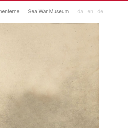
enterne
Sea War Museum
da
en
de