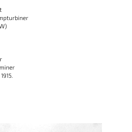
t
ampturbiner
kW)
r
 miner
1915.