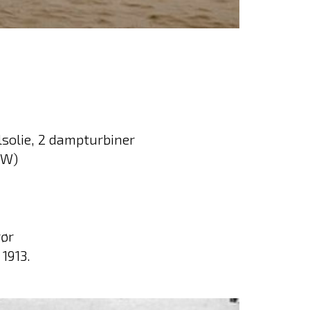
solie, 2 dampturbiner
kW)
rør
1913.