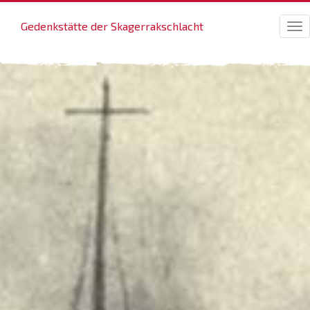
Gedenkstätte der Skagerrakschlacht
Tog
nav