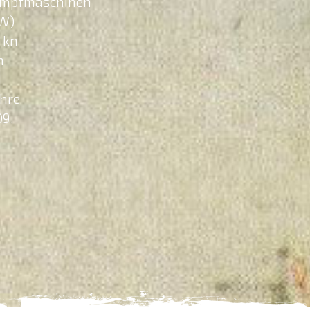
Dampfmaschinen
kW)
3 kn
n
ohre
09.