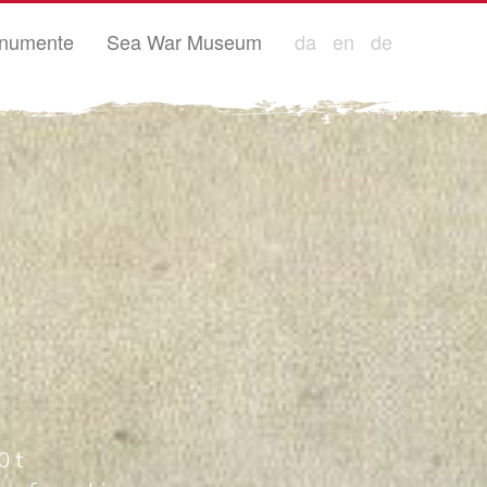
numente
Sea War Museum
da
en
de
0 t