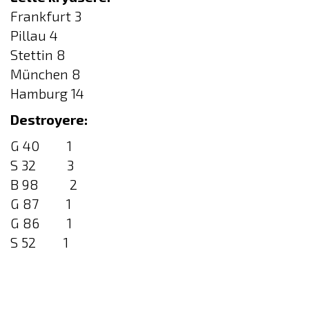
Frankfurt 3
Pillau 4
Stettin 8
München 8
Hamburg 14
Destroyere:
G 40 1
S 32 3
B 98 2
G 87 1
G 86 1
S 52 1