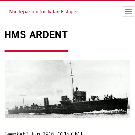
Mindeparken for Jyllandsslaget
Tog
nav
HMS ARDENT
Sænket 1. juni 1916, 01.15 GMT